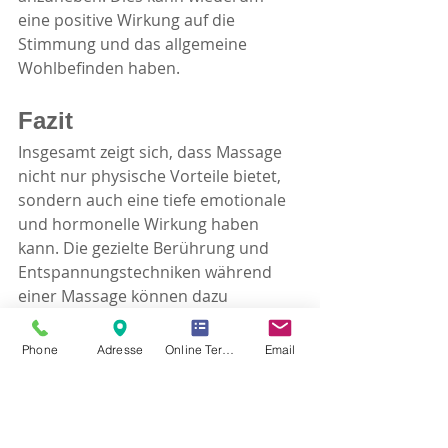
eine positive Wirkung auf die 
Stimmung und das allgemeine 
Wohlbefinden haben.
Fazit 
Insgesamt zeigt sich, dass Massage 
nicht nur physische Vorteile bietet, 
sondern auch eine tiefe emotionale 
und hormonelle Wirkung haben 
kann. Die gezielte Berührung und 
Entspannungstechniken während 
einer Massage können dazu 
beitragen, die Produktion von 
Dopamin, Endorphinen, Oxytocin 
Phone
Adresse
Online Termin Vereinbaren
Email
und Serotonin zu steigern und somit 
eine positive Auswirkung auf unsere 
Stimmung und unser allgemeines 
Glücksgefühl zu haben. Es ist wichtig 