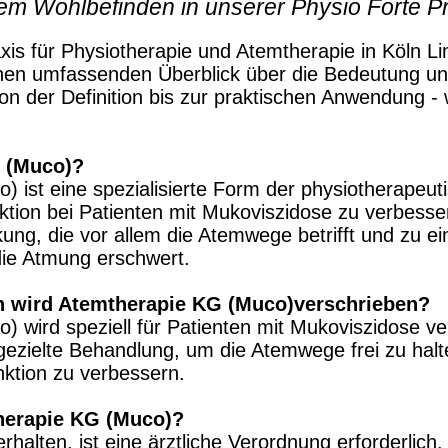
em Wohlbefinden in unserer Physio Forte Pra
is für Physiotherapie und Atemtherapie in Köln Li
inen umfassenden Überblick über die Bedeutung u
 der Definition bis zur praktischen Anwendung - w
 (Muco)
?
 ist eine spezialisierte Form der physiotherapeut
nktion bei Patienten mit Mukoviszidose zu verbesse
kung, die vor allem die Atemwege betrifft und zu 
die Atmung erschwert.
n wird
Ate
mtherapie KG (Muco)
verschrieben?
 wird speziell für Patienten mit Mukoviszidose ve
gezielte Behandlung, um die Atemwege frei zu halt
nktion zu verbessern.
herapie KG (Muco)
?
alten, ist eine ärztliche Verordnung erforderlich.