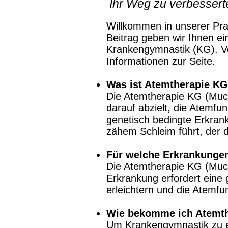
Ihr Weg zu verbessert
Willkommen in unserer Prax
Beitrag geben wir Ihnen e
Krankengymnastik (KG). Von
Informationen zur Seite.
W
as ist
Atemtherapie KG
Die Atemtherapie KG (Muco)
darauf abzielt, die Atemfu
genetisch bedingte Erkran
zähem Schleim führt, der 
Für welche Erkrankunge
Die Atemtherapie KG (Muco)
Erkrankung erfordert eine 
erleichtern und die Atemfu
Wie bekomme ich
Ate
mt
Um Krankengymnastik zu erh