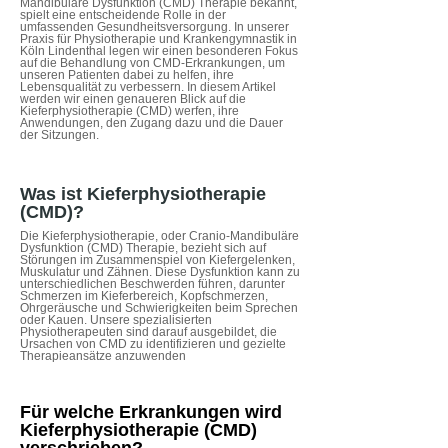
Mandibuläre Dysfunktion (CMD) Therapie bekannt,
spielt eine entscheidende Rolle in der
umfassenden Gesundheitsversorgung. In unserer
Praxis für Physiotherapie und Krankengymnastik in
Köln Lindenthal legen wir einen besonderen Fokus
auf die Behandlung von CMD-Erkrankungen, um
unseren Patienten dabei zu helfen, ihre
Lebensqualität zu verbessern. In diesem Artikel
werden wir einen genaueren Blick auf die
Kieferphysiotherapie (CMD) werfen, ihre
Anwendungen, den Zugang dazu und die Dauer
der Sitzungen.
Was ist Kieferphysiotherapie
(CMD)?
D
ie Kieferphysiotherapie, oder Cranio-Mandibuläre
Dysfunktion (CMD) Therapie, bezieht sich auf
Störungen im Zusammenspiel von Kiefergelenken,
Muskulatur und Zähnen. Diese Dysfunktion kann zu
unterschiedlichen Beschwerden führen, darunter
Schmerzen im Kieferbereich, Kopfschmerzen,
Ohrgeräusche und Schwierigkeiten beim Sprechen
oder Kauen. Unsere spezialisierten
Physiotherapeuten sind darauf ausgebildet, die
Ursachen von CMD zu identifizieren und gezielte
Therapieansätze anzuwenden
Für welche Erkrankungen wird
Kieferphysiotherapie (CMD)